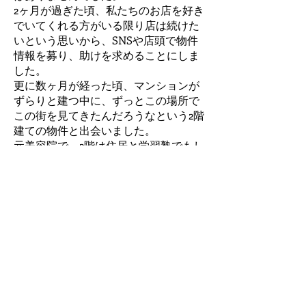
2ヶ月が過ぎた頃、私たちのお店を好き
でいてくれる方がいる限り店は続けた
いという思いから、SNSや店頭で物件
情報を募り、助けを求めることにしま
した。
更に数ヶ月が経った頃、マンションが
ずらりと建つ中に、ずっとこの場所で
この街を見てきたんだろうなという2階
建ての物件と出会いました。
元美容院で、2階は住居と学習塾でもし
ていたような内装でした。
何をしてもいいよ。階段を内に作って
もいいし、ずっと借りてくれるならそ
れもうれしいと言ってくださり、私た
ちは胸が高鳴りました。
福岡市の中心地
大濠公園側に佇む築50年。
そしてこれからの30年を繋ぐコーヒー