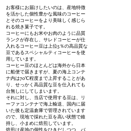
お客様にお届けしたいのは、産地特徴
を活かした個性豊かな風味のコーヒー
とそのコーヒーをより美味しく感じら
れる焼き菓子です。
コーヒーにもお米やお肉のように品質
ランクが存在し、サレドコーヒーが仕
入れるコーヒー豆は上位5％の高品質な
豆であるスペシャルティコーヒーを使
用しています。
コーヒー豆のほとんどは海外から日本
に船便で届きますが、夏の海上コンテ
ナ内は70℃程度まで上昇することがあ
り、せっかく高品質な豆を仕入れても
台無しにしてしまいます。
それに対し、当店で使用する豆は、リ
ーファコンテナで海上輸送、国内に届
いた後も定温倉庫で管理されています
ので、現地で採れた豆を高い状態で維
持し、小まめに焙煎しています。
焙煎は産地の個性をひきだしつつ、バ