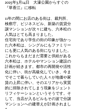
2025年3月14日 大濠公園からすぐの
『草香江』に移転
11年の間にお店のある街は、裁判所、
検察庁、ビジネスビル、新築の賃貸分
譲マンションが次々に建ち、六本松の
人気はとても高まりました。
住宅街であり学生の街の印象が強かっ
た六本松は、シングルにもファミリー
にも更に人気のある街になりました。
これからもまだまだ需要と供給がある
六本松は、ホテルやマンション建設の
計画が続きます。都市の再開発や活性
化に伴い、街が高級化していき、今ま
でそこで暮らしていた人々が地価や家
賃の上昇に伴い、そのエリアから実質
的に排除されてしまう現象をジェント
リフィケーションというそうです。そ
して、当店が入るビルもその波で分譲
マンションへの建替えが計画されまし